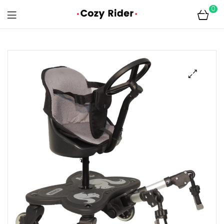
0
Cozyrider
Meerijdplankjes
🔍