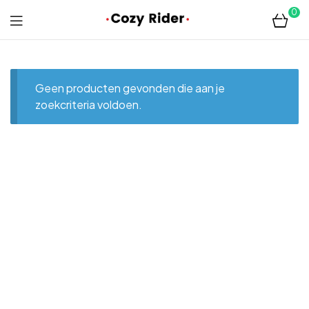
0
Cozyrider
Meerijdplankjes
Geen producten gevonden die aan je
zoekcriteria voldoen.